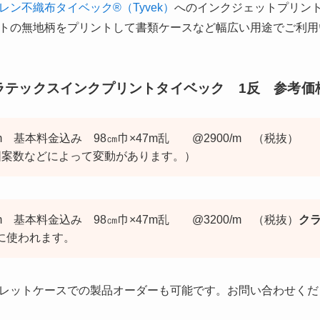
ン不織布タイベック®（Tyvek）
へのインクジェットプリン
トの無地柄をプリントして書類ケースなど幅広い用途でご利用
ラテックスインクプリントタイベック 1反 参考価
m 基本料金込み 98㎝巾×47m乱 @2900/m （税抜）
図案数などによって変動があります。）
m 基本料金込み 98㎝巾×47m乱 @3200/m （税抜）
ク
に使われます。
レットケースでの製品オーダーも可能です。お問い合わせくだ