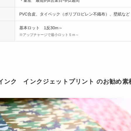
・量産 最短約8営業日~約2週間
PVC合皮、タイベック（ポリプロピレン不織布）、壁紙など
基本ロット 1反30m～
※アップチャージで最小ロット５ｍ～
インク インクジェットプリント のお勧め素材