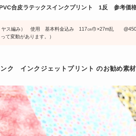
PVC合皮ラテックスインクプリント 1反 参考価
リヤス編み） 使用 基本料金込み 117㎝巾×27m乱 @450
よって変動があります。）
ンク インクジェットプリント のお勧め素