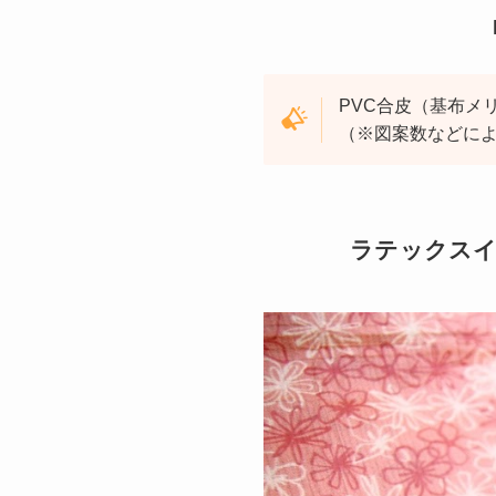
PVC合皮（基布メ
（※図案数などに
ラテックスイ